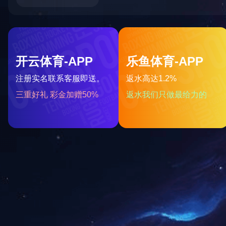
升压白光 LED 驱动
降压白光 LED 驱动
电压检测
复位IC
音频功放
模拟开关
按键开关
负载开关
霍尔开关
运算放大器